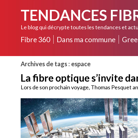
TENDANCES FIB
Le blog qui décrypte toutes les tendances et actu
Fibre 360
Dans ma commune
Gree
Archives de tags : espace
La fibre optique s’invite da
Lors de son prochain voyage, Thomas Pesquet anal