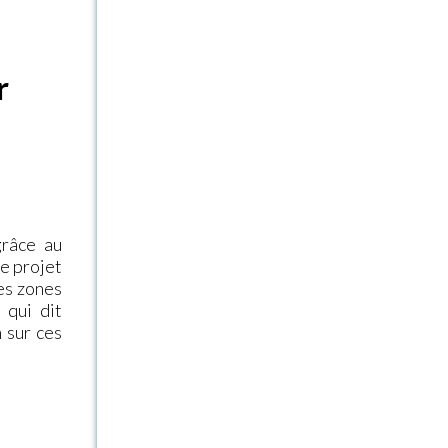
r
grâce au
Ce projet
es zones
 qui dit
m sur ces