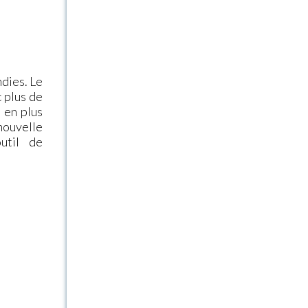
ndies. Le
 plus de
 en plus
nouvelle
util de