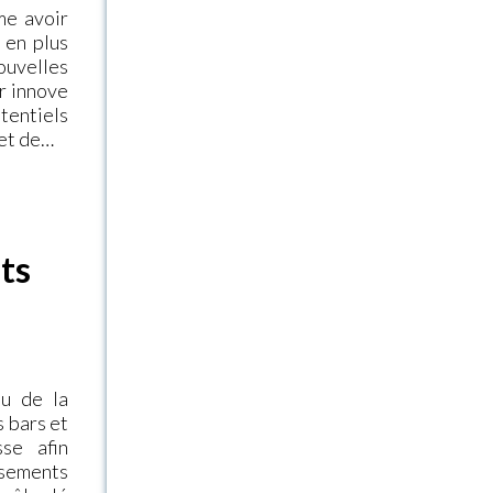
me avoir
 en plus
uvelles
r innove
entiels
 et de…
ts
eu de la
s bars et
se afin
ssements