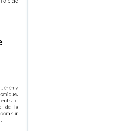
 rôle clé
e
/ Jérémy
nomique.
centrant
st de la
 Zoom sur
…