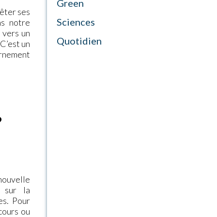
Green
fêter ses
Sciences
ns notre
r vers un
Quotidien
 C’est un
ernement
?
nouvelle
t sur la
es. Pour
cours ou