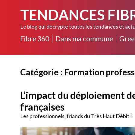
TENDANCES FIB
Le blog qui décrypte toutes les tendances et actu
Fibre 360
Dans ma commune
Gree
Catégorie : Formation profess
L’impact du déploiement de 
françaises
Les professionnels, friands du Très Haut Débit !