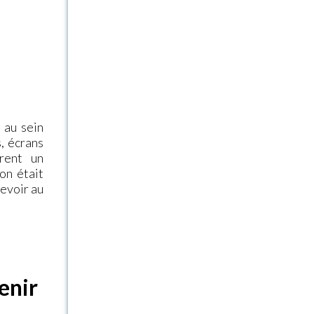
 au sein
, écrans
frent un
on était
revoir au
enir