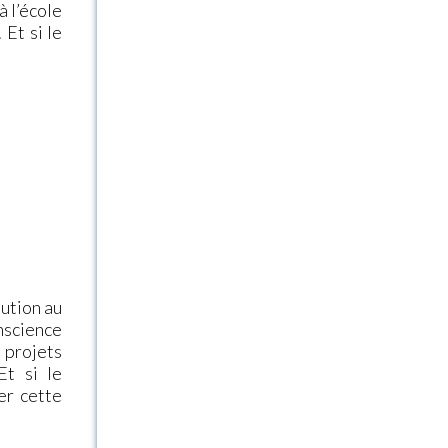
 l’école
Et si le
lution au
science
 projets
Et si le
er cette