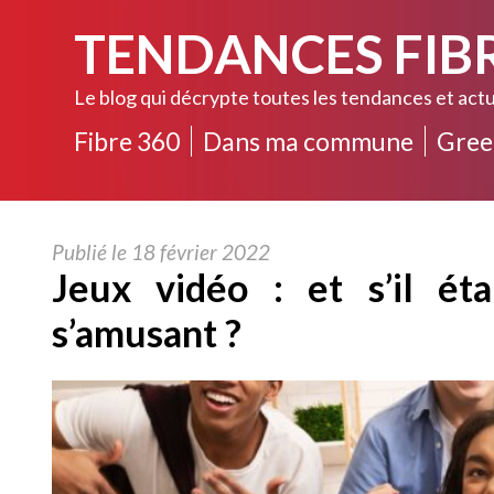
TENDANCES FIB
Le blog qui décrypte toutes les tendances et actu
Fibre 360
Dans ma commune
Gree
Publié le 18 février 2022
Jeux vidéo : et s’il éta
s’amusant ?