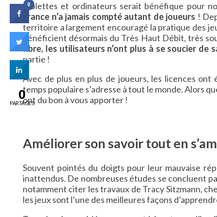
tablettes et ordinateurs serait bénéfique pour no
0
France n’a jamais compté autant de joueurs
! Dep
territoire a largement encouragé la pratique des je
bénéficient désormais du Très Haut Débit, très so
fibre, les utilisateurs n’ont plus à se soucier de 
partie !
Avec de plus en plus de joueurs, les licences ont
temps populaire s’adresse à tout le monde. Alors qu
0
ont du bon à vous apporter !
PARTAGES
Améliorer son savoir tout en s’a
Souvent pointés du doigts pour leur mauvaise répu
inattendus. De nombreuses études se concluent p
notamment citer les travaux de Tracy Sitzmann, ch
les jeux sont l’une des meilleures façons d’apprendr