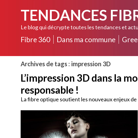
TENDANCES FIB
Le blog qui décrypte toutes les tendances et actu
Fibre 360
Dans ma commune
Gree
Archives de tags : impression 3D
L’impression 3D dans la mo
responsable !
La fibre optique soutient les nouveaux enjeux de