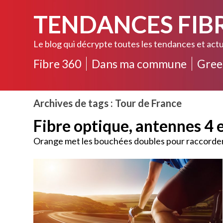
TENDANCES FIB
Le blog qui décrypte toutes les tendances et actu
Fibre 360
Dans ma commune
Gree
Archives de tags : Tour de France
Fibre optique, antennes 4 
Orange met les bouchées doubles pour raccorder