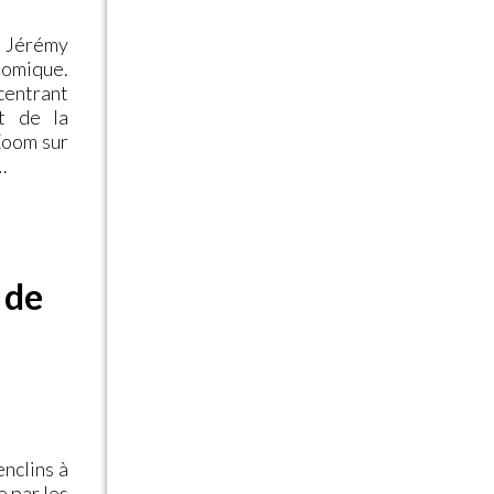
/ Jérémy
nomique.
centrant
st de la
 Zoom sur
…
 de
enclins à
e par les