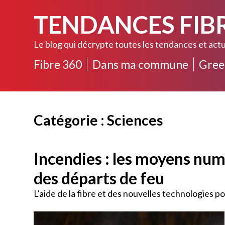
TENDANCES FIB
Le blog qui décrypte toutes les tendances et actu
Fibre 360
Dans ma commune
Gree
Catégorie : Sciences
Incendies : les moyens nu
des départs de feu
L’aide de la fibre et des nouvelles technologies p