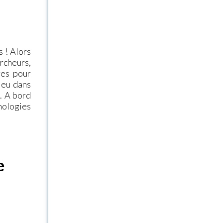
s ! Alors
rcheurs,
res pour
ieu dans
. A bord
nologies
e