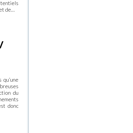
entiels
 et de…
V
s qu’une
mbreuses
ction du
nnements
est donc