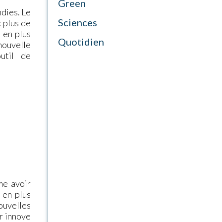
Green
ndies. Le
Sciences
 plus de
 en plus
Quotidien
nouvelle
util de
me avoir
 en plus
uvelles
r innove