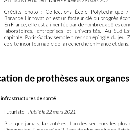
Attractivité du territoire
-
Publié le 29 mars 2021
Crédits photo : Collections École Polytechnique 
Barande L’innovation est un facteur clé du progrès éco
En France, elle est alimentée par de nombreux pôles con
laboratoires, entreprises et universités. Au Sud-E
capitale, Paris-Saclay semble tirer son épingle du jeu.
ce site incontournable de la recherche en France et dans
ication de prothèses aux organes
 infrastructures de santé
Futuriste
-
Publié le 22 mars 2021
Plus que jamais, la santé est l’un des secteurs les plus 
l’innovation. L’impression 3D est de plus en plus sollicité