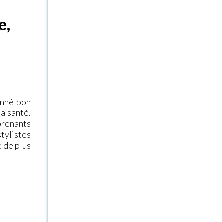
e,
onné bon
la santé.
prenants
tylistes
 de plus