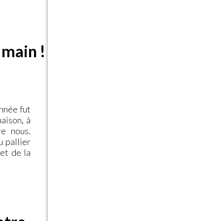
 main !
année fut
aison, à
re nous.
 pallier
et de la