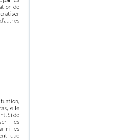
ation de
cratiser
’autres
tuation,
as, elle
nt. Si de
ser les
armi les
ment que