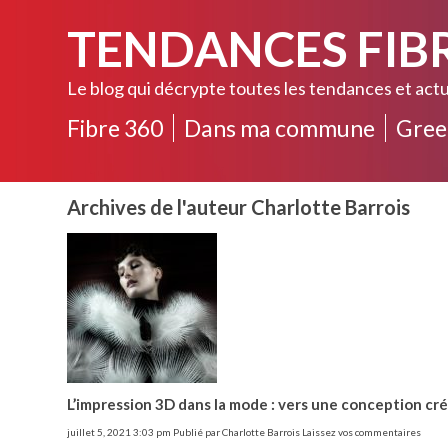
TENDANCES FIB
Le blog qui décrypte toutes les tendances et actu
Fibre 360
Dans ma commune
Gree
Archives de l'auteur Charlotte Barrois
L’impression 3D dans la mode : vers une conception cré
juillet 5, 2021 3:03 pm
Publié par
Charlotte Barrois
Laissez vos commentaires