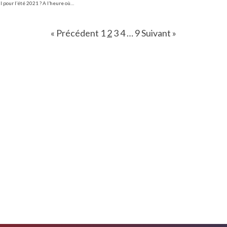
il pour l’été 2021 ? A l’heure où…
« Précédent
1
2
3
4
…
9
Suivant »