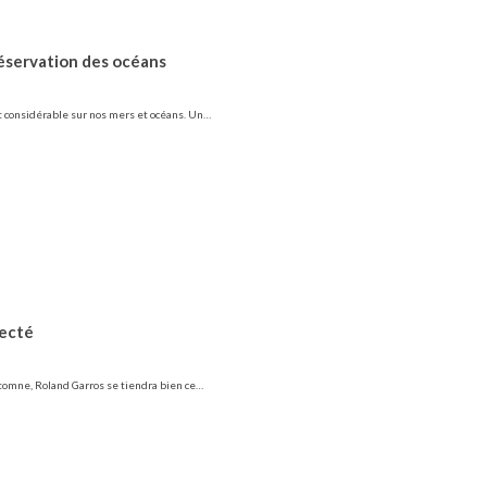
préservation des océans
t considérable sur nos mers et océans. Un…
necté
utomne, Roland Garros se tiendra bien ce…