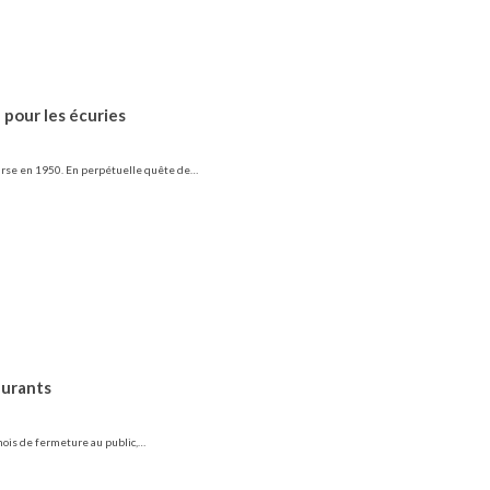
 pour les écuries
ourse en 1950. En perpétuelle quête de…
aurants
 mois de fermeture au public,…