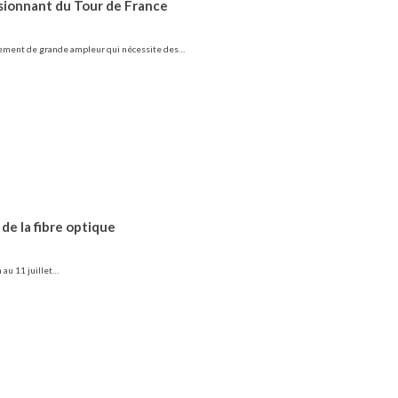
ssionnant du Tour de France
énement de grande ampleur qui nécessite des…
 de la fibre optique
 au 11 juillet…