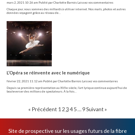
mars 2, 2021 10:26 am
Publié par
Charlotte Barrois
Laissez vos commentaires
Chaque jour, nous sommes des milliards à utiliser internet. Nos mails, photos et autres
données voyagent grâce au réseau de…
L’Opéra se réinvente avec le numérique
février 22, 2021 11:12 am
Publié par
Charlotte Barrois
Laissez vos commentaires
Depuis sa première représentation au XVIIe siècle, l’art lyrique continue aujourd’hui de
bouleverser des millions de spectateurs. À la fois…
« Précédent
1
2
3
4
5
…
9
Suivant »
Site de prospective sur les usages futurs de la fibre