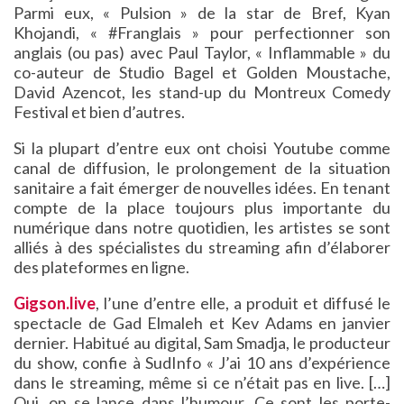
Parmi eux, « Pulsion » de la star de Bref, Kyan
Khojandi, « #Franglais » pour perfectionner son
anglais (ou pas) avec Paul Taylor, « Inflammable » du
co-auteur de Studio Bagel et Golden Moustache,
David Azencot, les stand-up du Montreux Comedy
Festival et bien d’autres.
Si la plupart d’entre eux ont choisi Youtube comme
canal de diffusion, le prolongement de la situation
sanitaire a fait émerger de nouvelles idées. En tenant
compte de la place toujours plus importante du
numérique dans notre quotidien, les artistes se sont
alliés à des spécialistes du streaming afin d’élaborer
des plateformes en ligne.
Gigson.live
, l’une d’entre elle, a produit et diffusé le
spectacle de Gad Elmaleh et Kev Adams en janvier
dernier. Habitué au digital, Sam Smadja, le producteur
du show, confie à SudInfo « J’ai 10 ans d’expérience
dans le streaming, même si ce n’était pas en live. […]
Oui, on se lance dans l’humour. Ce sont les porte-