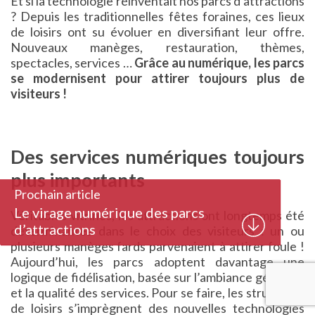
Et si la technologie réinventait nos parcs d’attractions
? Depuis les traditionnelles fêtes foraines, ces lieux
de loisirs ont su évoluer en diversifiant leur offre.
Nouveaux manèges, restauration, thèmes,
spectacles, services …
Grâce au numérique, les parcs
se modernisent pour attirer toujours plus de
visiteurs !
Des services numériques toujours
plus importants
Prochain article
Le virage numérique des parcs
Véritables vitrines, les attractions ont longtemps été
d’attractions
déterminantes dans le choix des visiteurs : un ou
plusieurs manèges fards parvenaient à attirer foule !
Aujourd’hui, les parcs adoptent davantage une
logique de fidélisation, basée sur l’ambiance générale
et la qualité des services. Pour se faire, les structures
de loisirs s’imprègnent des nouvelles technologies