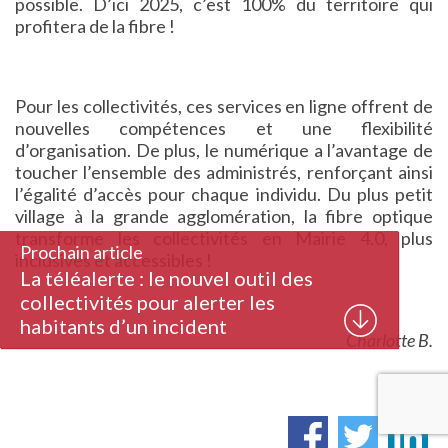
possible. D’ici 2025, c’est 100% du territoire qui
profitera de la fibre !
Pour les collectivités, ces services en ligne offrent de
nouvelles compétences et une flexibilité
d’organisation. De plus, le numérique a l’avantage de
toucher l’ensemble des administrés, renforçant ainsi
l’égalité d’accès pour chaque individu. Du plus petit
village à la grande agglomération, la fibre optique
transforme les collectivités en Mairie 4.0, plus
Prochain article
inclusives et accessibles !
La téléalerte : le nouvel outil des
collectivités pour alerter les
habitants d’un incident
Charlotte B.