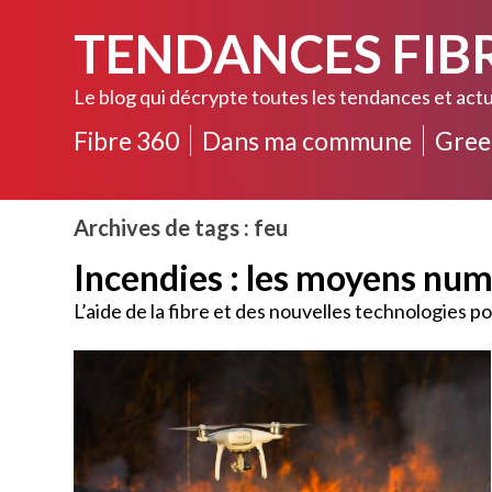
TENDANCES FIB
Le blog qui décrypte toutes les tendances et actu
Fibre 360
Dans ma commune
Gree
Archives de tags : feu
Incendies : les moyens num
L’aide de la fibre et des nouvelles technologies p