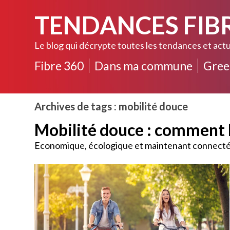
TENDANCES FIB
Le blog qui décrypte toutes les tendances et actu
Fibre 360
Dans ma commune
Gree
Archives de tags : mobilité douce
Mobilité douce : comment 
Economique, écologique et maintenant connecté, l