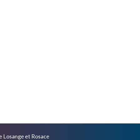
de
Losange
et
Rosace