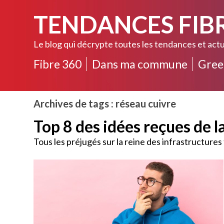
TENDANCES FIB
Le blog qui décrypte toutes les tendances et actu
Fibre 360
Dans ma commune
Gree
Archives de tags : réseau cuivre
Top 8 des idées reçues de l
Tous les préjugés sur la reine des infrastructure