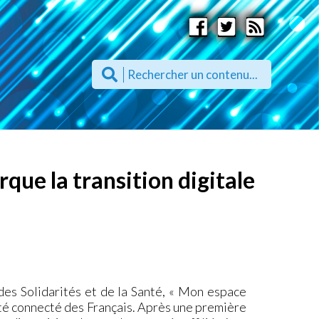
que la transition digitale
des Solidarités et de la Santé, « Mon espace
nté connecté des Français. Après une première