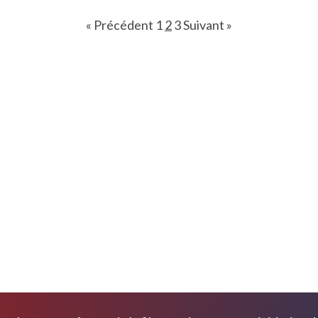
« Précédent
1
2
3
Suivant »