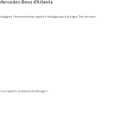
e Mercedes-Benz d’Atlanta
ogies, l’événementiel sportif n’échappe pas à la règle. Très prisées…
s sur quatre, le marché de Rungis !…