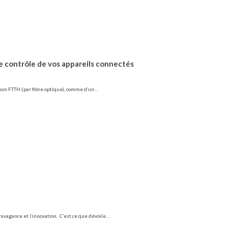
e contrôle de vos appareils connectés
aison FTTH (par fibre optique), comme d’un…
xtravagance et l’innovation. C’est ce que dévoile…