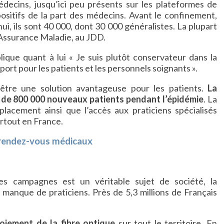
édecins, jusqu’ici peu présents sur les plateformes de
ositifs de la part des médecins. Avant le confinement,
ui, ils sont 40 000, dont 30 000 généralistes. La plupart
’Assurance Maladie, au JDD.
lique quant à lui « Je suis plutôt conservateur dans la
port pour les patients et les personnels soignants ».
être une solution avantageuse pour les patients.
La
s de 800 000 nouveaux patients pendant l’épidémie
. La
placement ainsi que l’accès aux praticiens spécialisés
artout en France.
e rendez-vous médicaux
les campagnes est un véritable sujet de société, la
e manque de praticiens. Près de 5,3 millions de Français
loiement de la fibre optique
sur tout le territoire. En