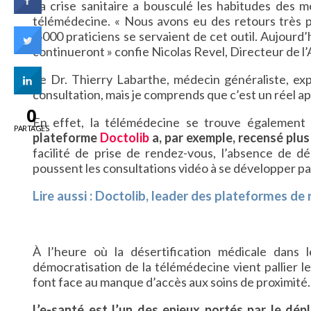
La crise sanitaire a bousculé les habitudes des m
télémédecine. « Nous avons eu des retours très p
5000 praticiens se servaient de cet outil. Aujourd’h
continueront » confie Nicolas Revel, Directeur de l
Le Dr. Thierry Labarthe, médecin généraliste, exp
consultation, mais je comprends que c’est un réel ap
0
En effet, la télémédecine se trouve également 
PARTAGES
plateforme
Doctolib
a, par exemple, recensé plu
facilité de prise de rendez-vous, l’absence de dé
poussent les consultations vidéo à se développer p
Lire aussi : Doctolib, leader des plateformes d
À l’heure où la désertification médicale dans 
démocratisation de la télémédecine vient pallier l
font face au manque d’accès aux soins de proximité.
L’e-santé est l’un des enjeux portés par le dép