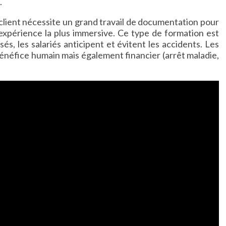
.
client nécessite un grand travail de documentation pour
’expérience la plus immersive. Ce type de formation est
sés, les salariés anticipent et évitent les accidents. Les
bénéfice humain mais également financier (arrêt maladie,