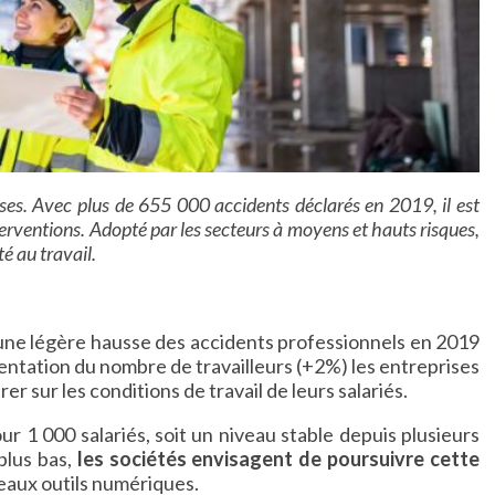
rises. Avec plus de 655 000 accidents déclarés en 2019, il est
nterventions. Adopté par les secteurs à moyens et hauts risques,
é au travail.
une légère hausse des accidents professionnels en 2019
gmentation du nombre de travailleurs (+2%) les entreprises
r sur les conditions de travail de leurs salariés.
our 1 000 salariés, soit un niveau stable depuis plusieurs
plus bas,
les sociétés envisagent de poursuivre cette
veaux outils numériques.