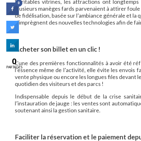
Véritables vitrines, les attractions ont longtemp
0
plusieurs manèges fards parvenaient à attirer foule
de fidélisation, basée sur l’ambiance générale et la qu
s’imprègnent des nouvelles technologies afin de fai
Acheter son billet en un clic !
0
L’une des premières fonctionnalités à avoir été réf
PARTAGES
l’essence même de l’activité, elle évite les envois f
vente physique ou encore les longues files devant le
quotidien des visiteurs et des parcs !
Indispensable depuis le début de la crise sanitai
l’instauration de jauge : les ventes sont automati
soutenant ainsi la gestion sanitaire.
Faciliter la réservation et le paiement de