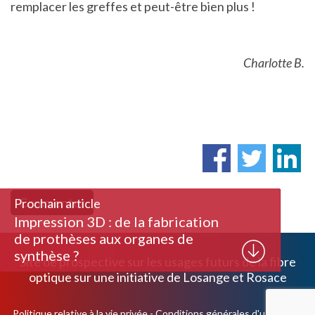
remplacer les greffes et peut-être bien plus !
Charlotte B.
Commenter
Prochain article
Impression 3D : de la fabrication
de prothèses aux organes de
synthèse ?
Site de prospective sur les usages futurs de la fibre
optique sur une initiative de
Losange
et
Rosace
Politique relative à la vie privée
-
Conditions générales d'utilisation