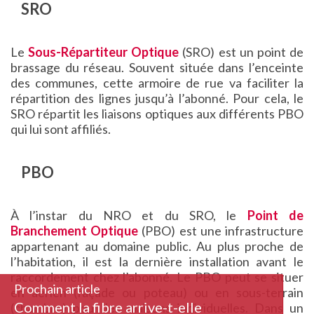
SRO
Le
Sous-Répartiteur Optique
(SRO) est un point de
brassage du réseau. Souvent située dans l’enceinte
des communes, cette armoire de rue va faciliter la
répartition des lignes jusqu’à l’abonné. Pour cela, le
SRO répartit les liaisons optiques aux différents PBO
qui lui sont affiliés.
PBO
À l’instar du NRO et du SRO, le
Point de
Branchement Optique
(PBO) est une infrastructure
appartenant au domaine public. Au plus proche de
l’habitation, il est la dernière installation avant le
raccordement chez l’abonné. Le PBO peut se situer
Prochain article
en aérien (façade ou poteau) ou en sous-terrain
Comment la fibre arrive-t-elle
(chambre) pour les maisons individuelles. Dans un