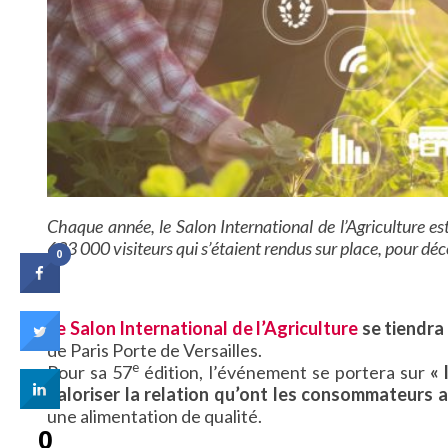
Chaque année, le Salon International de l’Agriculture est
633 000 visiteurs qui s’étaient rendus sur place, pour déco
0
Le Salon International de l’Agriculture
se tiendra 
de Paris Porte de Versailles.
e
Pour sa 57
édition, l’événement se portera sur
« 
valoriser la relation qu’ont les consommateurs
une alimentation de qualité.
0